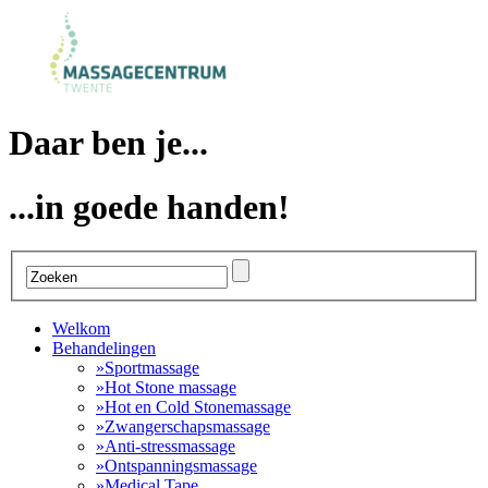
Daar ben je...
...in goede handen!
Welkom
Behandelingen
»
Sportmassage
»
Hot Stone massage
»
Hot en Cold Stonemassage
»
Zwangerschapsmassage
»
Anti-stressmassage
»
Ontspanningsmassage
»
Medical Tape