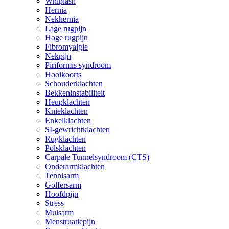
Whiplash
Hernia
Nekhernia
Lage rugpijn
Hoge rugpijn
Fibromyalgie
Nekpijn
Piriformis syndroom
Hooikoorts
Schouderklachten
Bekkeninstabiliteit
Heupklachten
Knieklachten
Enkelklachten
SI-gewrichtklachten
Rugklachten
Polsklachten
Carpale Tunnelsyndroom (CTS)
Onderarmklachten
Tennisarm
Golfersarm
Hoofdpijn
Stress
Muisarm
Menstruatiepijn