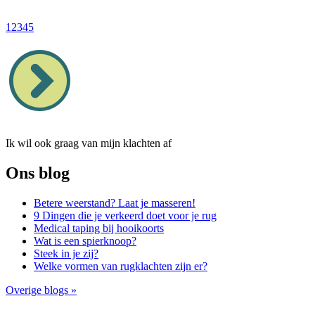
1
2
3
4
5
Ik wil ook graag van mijn klachten af
Ons blog
Betere weerstand? Laat je masseren!
9 Dingen die je verkeerd doet voor je rug
Medical taping bij hooikoorts
Wat is een spierknoop?
Steek in je zij?
Welke vormen van rugklachten zijn er?
Overige blogs »