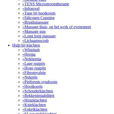
»
TENS Microstroomtherapie
»
Infrarood
»
Tape bij hooikoorts
»
Siliconen Cupping
»
Bruidsmassage
»
Massage thuis, op het werk of evenement
»
Massage gun
»
Lomi lomi massage
»
Lichaamsscrub
Hulp bij klachten
»
Whiplash
»
Hernia
»
Nekhernia
»
Lage rugpijn
»
Hoge rugpijn
»
Fibromyalgie
»
Nekpijn
»
Piriformis syndroom
»
Hooikoorts
»
Schouderklachten
»
Bekkeninstabiliteit
»
Heupklachten
»
Knieklachten
»
Enkelklachten
»
SI-gewrichtklachten