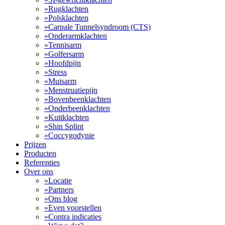
»
Rugklachten
»
Polsklachten
»
Carpale Tunnelsyndroom (CTS)
»
Onderarmklachten
»
Tennisarm
»
Golfersarm
»
Hoofdpijn
»
Stress
»
Muisarm
»
Menstruatiepijn
»
Bovenbeenklachten
»
Onderbeenklachten
»
Kuitklachten
»
Shin Splint
»
Coccygodynie
Prijzen
Producten
Referenties
Over ons
»
Locatie
»
Partners
»
Ons blog
»
Even voorstellen
»
Contra indicaties